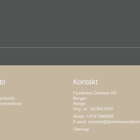
to
Kontakt
Fjordview Outdoor AS
erkonto
Berger
 nyhetsbrev
Norge
Org. nr.: 923847650
Mobil: +4747388065
E-post
:
kontakt@fjordviewoutdoor
Sitemap