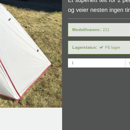
Et superlett telt for 2 
og veier nesten ingen tin
Modell/varenr.:
211
Lagerstatus:
På lager