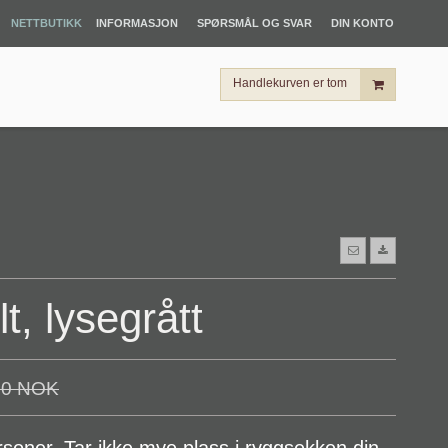
NETTBUTIKK
INFORMASJON
SPØRSMÅL OG SVAR
DIN KONTO
Handlekurven er tom
lt, lysegrått
00 NOK