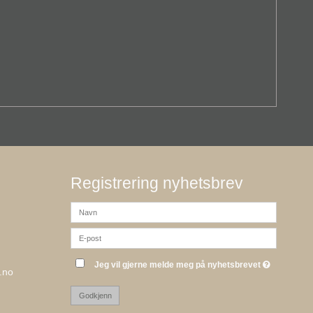
Registrering nyhetsbrev
Jeg vil gjerne melde meg på nyhetsbrevet
.no
Godkjenn