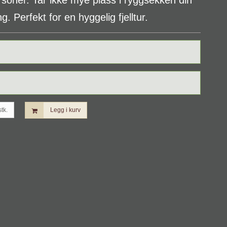
personer. Tar ikke mye plass i ryggsekken din
g. Perfekt for en hyggelig fjelltur.
stk.
Legg i kurv