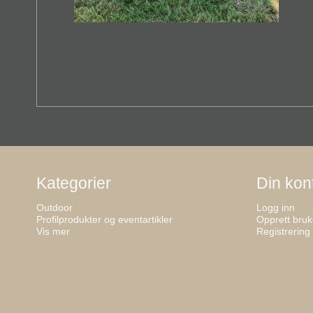
Kategorier
Din kon
Outdoor
Logg inn
Profilprodukter og eventartikler
Opprett bruk
Vis mer
Registrering