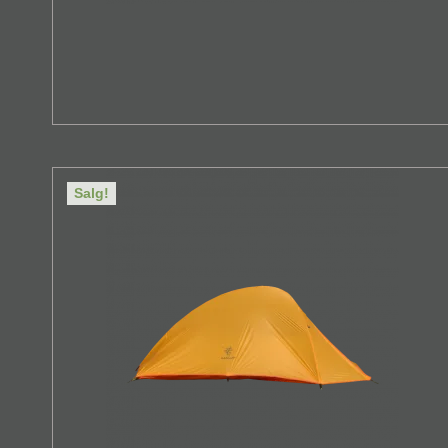
Salg!