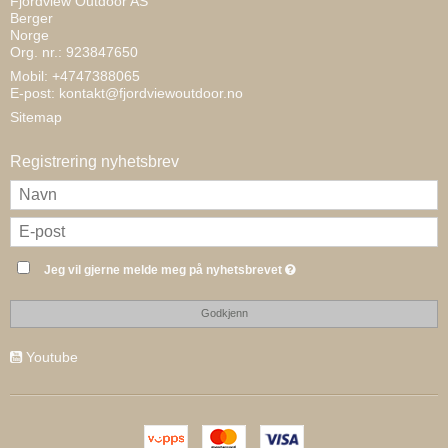
Fjordview Outdoor AS
Berger
Norge
Org. nr.: 923847650
Mobil: +4747388065
E-post
:
kontakt@fjordviewoutdoor.no
Sitemap
Registrering nyhetsbrev
Jeg vil gjerne melde meg på nyhetsbrevet
Godkjenn
Youtube