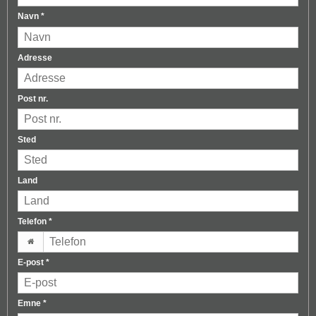
Navn
*
Adresse
Post nr.
Sted
Land
Telefon
*
E-post
*
Emne
*