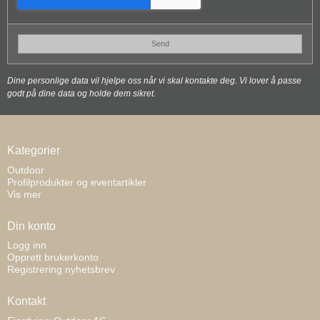
Send
Dine personlige data vil hjelpe oss når vi skal kontakte deg. Vi lover å passe
godt på dine data og holde dem sikret.
Kategorier
Outdoor
Profilprodukter og eventartikler
Vis mer
Din konto
Logg inn
Opprett brukerkonto
Registrering nyhetsbrev
Kontakt