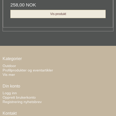
258,00 NOK
Vis produkt
Kategorier
Outdoor
Profilprodukter og eventartikler
Vis mer
Din konto
Logg inn
Opprett brukerkonto
Registrering nyhetsbrev
Kontakt