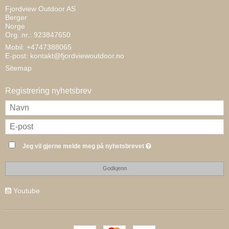
Fjordview Outdoor AS
Berger
Norge
Org. nr.: 923847650
Mobil: +4747388065
E-post
:
kontakt@fjordviewoutdoor.no
Sitemap
Registrering nyhetsbrev
Jeg vil gjerne melde meg på nyhetsbrevet
Godkjenn
Youtube