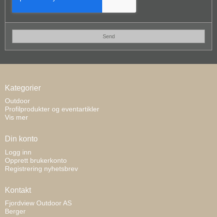
Send
Kategorier
Outdoor
Profilprodukter og eventartikler
Vis mer
Din konto
Logg inn
Opprett brukerkonto
Registrering nyhetsbrev
Kontakt
Fjordview Outdoor AS
Berger