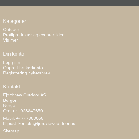
Kategorier
Outdoor
Profilprodukter og eventartikler
Vis mer
Din konto
Logg inn
Opprett brukerkonto
Registrering nyhetsbrev
Kontakt
Fjordview Outdoor AS
Berger
Norge
Org. nr.: 923847650
Mobil: +4747388065
E-post
:
kontakt@fjordviewoutdoor.no
Sitemap