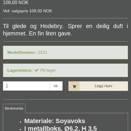
108,00 NOK
Veil. salgspris 108,00 NOK
Til glede og Hodebry. Sprer en deilig duft i
hjemmet. En fin liten gave.
Modell/varenr.:
1521
Lagerstatus:
På lager
stk.
Legg i kurv
Beskrivelse
Materiale: Soyavoks
I metallboks, Ø6,2, H 3,5