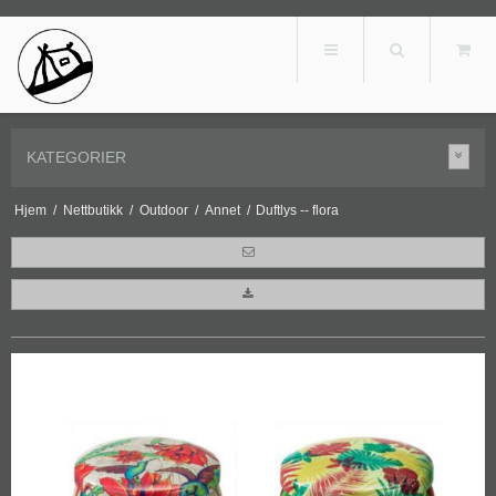
KATEGORIER
Hjem
/
Nettbutikk
/
Outdoor
/
Annet
/
Duftlys -- flora