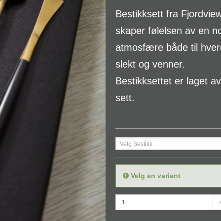
Bestikksett fra Fjordvie
skaper følelsen av en n
atmosfære både til hverd
slekt og venner.
Bestikksettet er laget av 
sett.
Velg Bestikk
Velg en variant