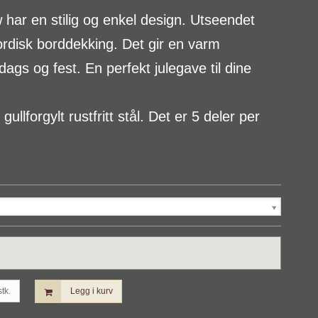
w har en stilig og enkel design. Utseendet
ordisk borddekking. Det gir en varm
ags og fest. En perfekt julegave til dine
gullforgylt rustfritt stål. Det er 5 deler per
stk.
Legg i kurv