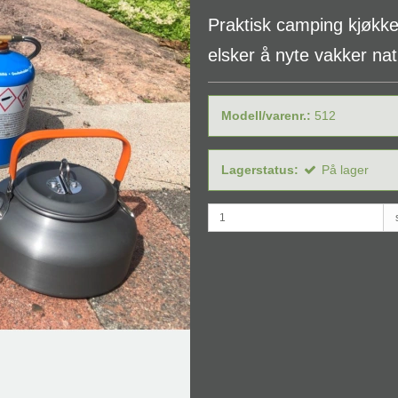
Praktisk camping kjøkke
elsker å nyte vakker n
Modell/varenr.:
512
Lagerstatus:
På lager