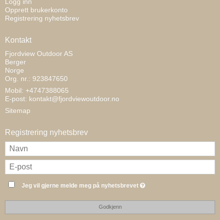
Logg inn
Opprett brukerkonto
Registrering nyhetsbrev
Kontakt
Fjordview Outdoor AS
Berger
Norge
Org. nr.: 923847650
Mobil: +4747388065
E-post
:
kontakt@fjordviewoutdoor.no
Sitemap
Registrering nyhetsbrev
Jeg vil gjerne melde meg på nyhetsbrevet
Godkjenn