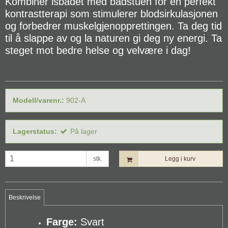
Kombiner isbadet med badstuen for en perfekt
kontrastterapi som stimulerer blodsirkulasjonen
og forbedrer muskelgjenopprettingen. Ta deg tid
til å slappe av og la naturen gi deg ny energi. Ta
steget mot bedre helse og velvære i dag!
Modell/varenr.:
902-A
Lagerstatus:
På lager
stk.
Legg i kurv
Beskrivelse
Farge:
Svart